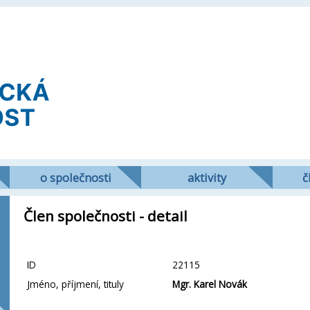
o společnosti
aktivity
č
Člen společnosti - detail
ID
22115
Jméno, příjmení, tituly
Mgr. Karel Novák