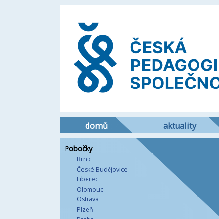
domů
aktuality
Pobočky
Brno
České Budějovice
Liberec
Olomouc
Ostrava
Plzeň